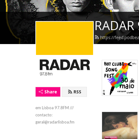
RADAR 
https://feed.podbe
Share
RSS
em Lisboa 97.8FM /// 
contacto: 
geral@radarlisboa.fm