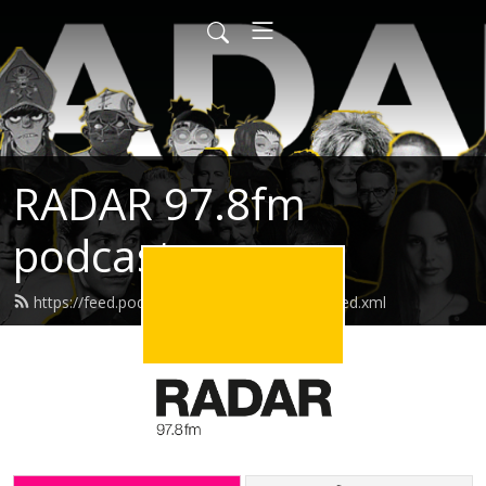
RADAR 97.8fm
podcasts
https://feed.podbean.com/radarpodcasts/feed.xml