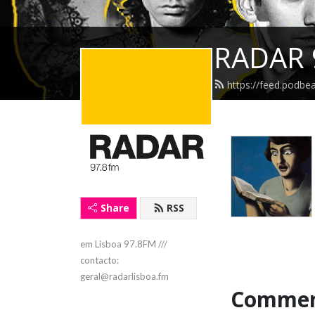
RADAR 
https://feed.podbe
Share
RSS
em Lisboa 97.8FM /// 
contacto: 
geral@radarlisboa.fm
Commen