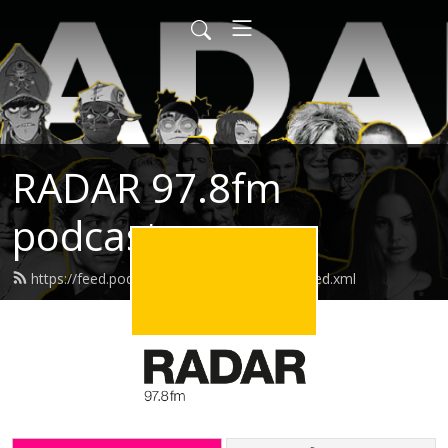
RADAR 97.8fm
podcasts
https://feed.podbean.com/radarpodcasts/feed.xml