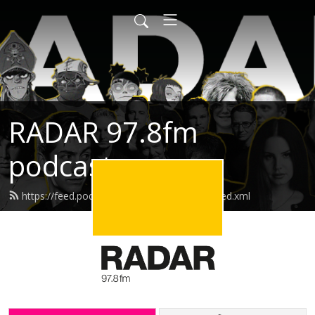
RADAR 97.8fm
podcasts
https://feed.podbean.com/radarpodcasts/feed.xml