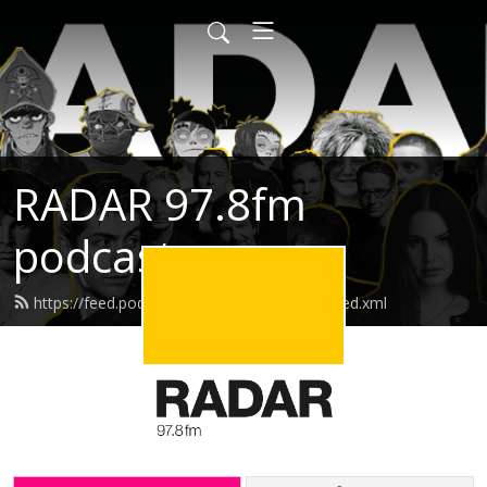
RADAR 97.8fm
podcasts
https://feed.podbean.com/radarpodcasts/feed.xml