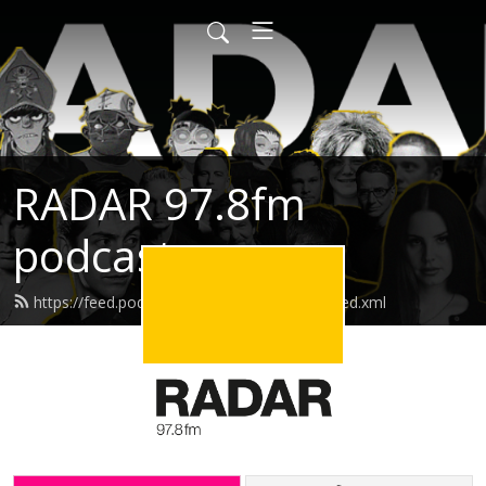
RADAR 97.8fm
podcasts
https://feed.podbean.com/radarpodcasts/feed.xml