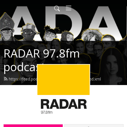
RADAR 97.8fm
podcasts
https://feed.podbean.com/radarpodcasts/feed.xml