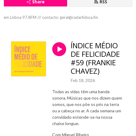
Share
RSS
em Lisboa 97.8FM /// contacto: geral@radarlisboa.fm
ÍNDICE MÉDIO
DE FELICIDADE
#59 (FRANKIE
CHAVEZ)
Feb 18, 2026
Todas as vidas têm uma banda
sonora. Músicas que nos dizem quem
somos, que nos põe os pés na terra
ou a cabeça no ar. A cada semana um
convidado estende-se na nossa
chaise longue.
Com Miguel Ribeiro