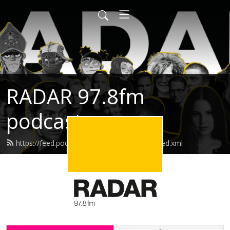
RADAR 97.8fm
podcasts
https://feed.podbean.com/radarpodcasts/feed.xml