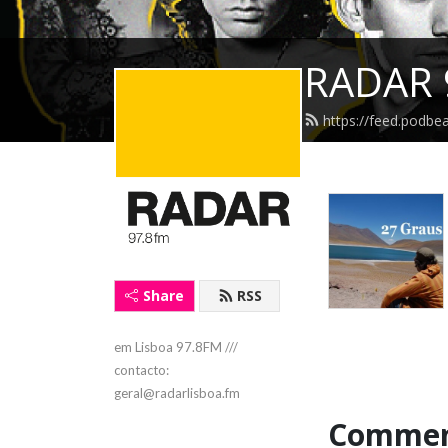
RADAR 
https://feed.podbe
Share
RSS
em Lisboa 97.8FM /// 
contacto: 
geral@radarlisboa.fm
Commen