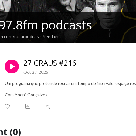
97.8fm podcasts
an.com/radarpodcasts/feed.xml
27 GRAUS #216
Oct 27, 2025
Um programa que pretende recriar um tempo de intervalo, espaço re
Com André Gonçalves
t (0)