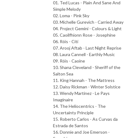
01. Ted Lucas - Plain And Sane And
Simple Melody
02. Loma - Pink Sky
03. Michelle Gurevich - Carried Away
04. Project Gemini - Colours & Light
05. Caoilfhionn Rose - Josephine
06. Róis - Cití
07. Arooj Aftab - Last Night Reprise
08. Laura Cannell - Earthly Music
09. Róis - Caoine
10. Shana Cleveland - Sheriff of the
Salton Sea
11. King Hannah - The Mattress
12. Daisy Rickman - Winter Solstice
13. Wendy Martinez - Le Pays
Imaginaire
14. The Heliocentrics - The
Uncertainty Principle
15. Roberto Carlos - As Curvas da
Estrada de Santos
16. Donnie and Joe Emerson -