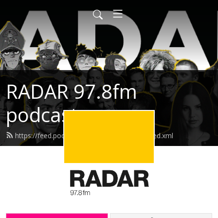
RADAR 97.8fm
podcasts
https://feed.podbean.com/radarpodcasts/feed.xml